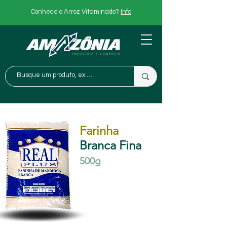
Conhece o Arroz Vitaminado?
Info
Farinha
Branca Fina
500
g