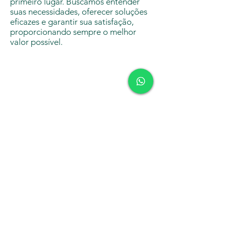
primeiro lugar. Buscamos entender
suas necessidades, oferecer soluções
eficazes e garantir sua satisfação,
proporcionando sempre o melhor
valor possível.
Resumindo
Esses valores fundamentais são a
base de nossa empresa, refletindo
não apenas o que fazemos, mas
também como fazemos, reforçando
nosso compromisso com a excelência
e com as relações éticas e
sustentáveis em todos os aspectos do
nosso negócio.